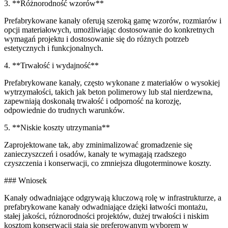
3. **Różnorodność wzorów**
Prefabrykowane kanały oferują szeroką gamę wzorów, rozmiarów i
opcji materiałowych, umożliwiając dostosowanie do konkretnych
wymagań projektu i dostosowanie się do różnych potrzeb
estetycznych i funkcjonalnych.
4. **Trwałość i wydajność**
Prefabrykowane kanały, często wykonane z materiałów o wysokiej
wytrzymałości, takich jak beton polimerowy lub stal nierdzewna,
zapewniają doskonałą trwałość i odporność na korozję,
odpowiednie do trudnych warunków.
5. **Niskie koszty utrzymania**
Zaprojektowane tak, aby zminimalizować gromadzenie się
zanieczyszczeń i osadów, kanały te wymagają rzadszego
czyszczenia i konserwacji, co zmniejsza długoterminowe koszty.
### Wniosek
Kanały odwadniające odgrywają kluczową rolę w infrastrukturze, a
prefabrykowane kanały odwadniające dzięki łatwości montażu,
stałej jakości, różnorodności projektów, dużej trwałości i niskim
kosztom konserwacji stają się preferowanym wyborem w