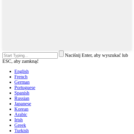
Naciśnij Enter, aby wyszukać lub
ESC, aby zamknąć
English
French
German
Portuguese
Spanish
Russian
Japanese
Korean
Arabic
Irish
Greek
Turkish