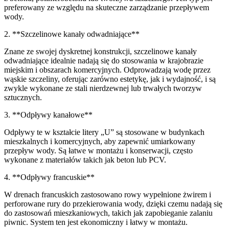
preferowany ze względu na skuteczne zarządzanie przepływem
wody.
2. **Szczelinowe kanały odwadniające**
Znane ze swojej dyskretnej konstrukcji, szczelinowe kanały
odwadniające idealnie nadają się do stosowania w krajobrazie
miejskim i obszarach komercyjnych. Odprowadzają wodę przez
wąskie szczeliny, oferując zarówno estetykę, jak i wydajność, i są
zwykle wykonane ze stali nierdzewnej lub trwałych tworzyw
sztucznych.
3. **Odpływy kanałowe**
Odpływy te w kształcie litery „U” są stosowane w budynkach
mieszkalnych i komercyjnych, aby zapewnić umiarkowany
przepływ wody. Są łatwe w montażu i konserwacji, często
wykonane z materiałów takich jak beton lub PCV.
4. **Odpływy francuskie**
W drenach francuskich zastosowano rowy wypełnione żwirem i
perforowane rury do przekierowania wody, dzięki czemu nadają się
do zastosowań mieszkaniowych, takich jak zapobieganie zalaniu
piwnic. System ten jest ekonomiczny i łatwy w montażu.