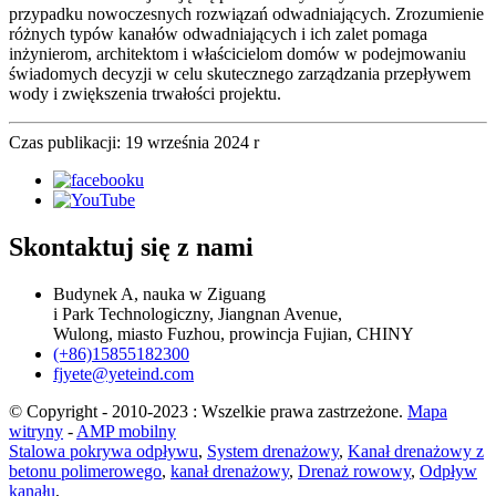
przypadku nowoczesnych rozwiązań odwadniających. Zrozumienie
różnych typów kanałów odwadniających i ich zalet pomaga
inżynierom, architektom i właścicielom domów w podejmowaniu
świadomych decyzji w celu skutecznego zarządzania przepływem
wody i zwiększenia trwałości projektu.
Czas publikacji: 19 września 2024 r
Skontaktuj się z nami
Budynek A, nauka w Ziguang
i Park Technologiczny, Jiangnan Avenue,
Wulong, miasto Fuzhou, prowincja Fujian, CHINY
(+86)15855182300
fjyete@yeteind.com
© Copyright - 2010-2023 : Wszelkie prawa zastrzeżone.
Mapa
witryny
-
AMP mobilny
Stalowa pokrywa odpływu
,
System drenażowy
,
Kanał drenażowy z
betonu polimerowego
,
kanał drenażowy
,
Drenaż rowowy
,
Odpływ
kanału
,