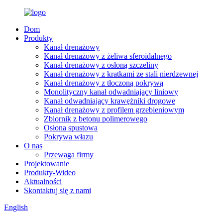
Dom
Produkty
Kanał drenażowy
Kanał drenażowy z żeliwa sferoidalnego
Kanał drenażowy z osłoną szczeliny
Kanał drenażowy z kratkami ze stali nierdzewnej
Kanał drenażowy z tłoczoną pokrywą
Monolityczny kanał odwadniający liniowy
Kanał odwadniający krawężniki drogowe
Kanał drenażowy z profilem grzebieniowym
Zbiornik z betonu polimerowego
Osłona spustowa
Pokrywa włazu
O nas
Przewaga firmy
Projektowanie
Produkty-Wideo
Aktualności
Skontaktuj się z nami
English