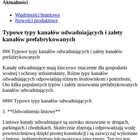
Aktualności
Wiadomości branżowe
Nowości produktowe
Typowe typy kanałów odwadniających i zalety
kanałów prefabrykowanych
### Typowe typy kanałów odwadniających i zalety kanałów
prefabrykowanych
Kanały odwadniające mają kluczowe znaczenie dla gospodarki
wodnej i ochrony infrastruktury. Różne typy kanałów
odwadniających odpowiadają różnym środowiskom i potrzebom.
Oto kilka popularnych typów i zalety stosowania prefabrykowanych
kanałów odwadniających.
#### Typowe typy kanałów odwadniających
1. **Odwodnienia liniowe**
Liniowe kanały odwadniające są szeroko stosowane w drogach,
parkingach i chodnikach. Skutecznie zbierają i odprowadzają wodę
powierzchniową dzięki prostej konstrukcji i są zazwyczaj wykonane
z betonu, polimerobetonu lub tworzywa sztucznego. Ten typ jest